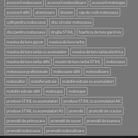
accesorii motocoase
accesorii motocultoare
accesorii motosape
accesorii stihl
atomizoare
bisonte
cap de cosit motocoasa
cutit pentru motocoasa
disc circular motocoasa
disc pentru motocoasa
drujbe STIHL
foarfeca de tuns gard viu
masina de tuns gazon
masina de tuns iarba
masina de tuns iarba cu acumulator
masina de tuns iarba electrica
masina de tuns iarba stihl
masini de tuns iarba STIHL
motocoase
motocoase profesionale
motocoase stihl
motocultoare
motocultor
motoferastraie
motoferastraie cu acumulatori
motoferastraie stihl
motosapa
motosape
produse STIHL cu acumulatori
produse STIHL cu acumulatori AK
produse STIHL cu acumulatori AS
promotii
promotii de craciun
promotii de primavara
promotii de sezon
promotii de toamna
promotii motocoase
promotii motocultoare