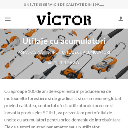
Skip
UNELTE SI SERVICII DE CALITATE DIN 1991...
to
content
Utilaje cu acumulatori
PRIMA PAGINĂ
/
STIHL
/
UTILAJE CU ACUMULATORI
FILTREAZĂ
Cu aproape 100 de ani de experienta in producearea de
motounelte forestiere si de gradinarit si cu un renume global
privind calitatea, confortul oferit utilizatorului precum si
inovatia produselor STIHL, va prezentam portofoliul de
unelte cu acumulatori pentru orice domeniu de intrebuintare.
Fie ca sunteti un gradinar amator sau un utilizator