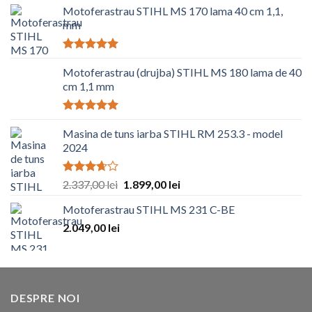
Motoferastrau STIHL MS 170 lama 40 cm 1,1,
mm
Evaluat la
5.00
Motoferastrau (drujba) STIHL MS 180 lama de 40
din 5
cm 1,1 mm
Evaluat la
5.00
Masina de tuns iarba STIHL RM 253.3 - model
din 5
2024
Evaluat
2.337,00
lei
1.899,00
lei
la
3.67
din 5
Motoferastrau STIHL MS 231 C-BE
2.049,00
lei
DESPRE NOI