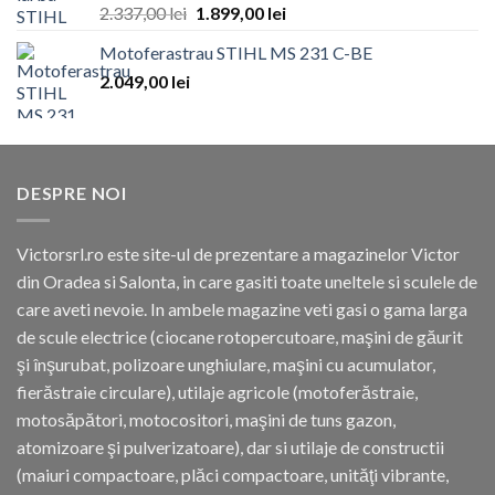
Evaluat
2.337,00
lei
1.899,00
lei
la
3.67
din 5
Motoferastrau STIHL MS 231 C-BE
2.049,00
lei
DESPRE NOI
Victorsrl.ro este site-ul de prezentare a magazinelor Victor
din Oradea si Salonta, in care gasiti toate uneltele si sculele de
care aveti nevoie. In ambele magazine veti gasi o gama larga
de scule electrice (ciocane rotopercutoare, maşini de găurit
şi înşurubat, polizoare unghiulare, maşini cu acumulator,
fierăstraie circulare), utilaje agricole (motoferăstraie,
motosăpători, motocositori, maşini de tuns gazon,
atomizoare şi pulverizatoare), dar si utilaje de constructii
(maiuri compactoare, plăci compactoare, unităţi vibrante,