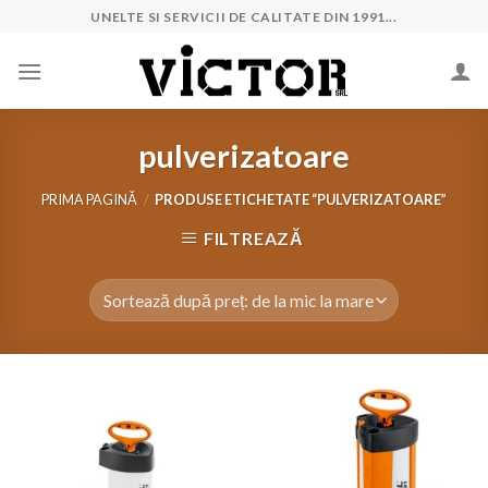
Skip
UNELTE SI SERVICII DE CALITATE DIN 1991...
to
content
pulverizatoare
PRIMA PAGINĂ
/
PRODUSE ETICHETATE “PULVERIZATOARE”
FILTREAZĂ