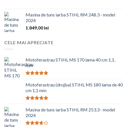
Masina de tuns iarba STIHL RM 248.3 - model
2024
1.849,00
lei
CELE MAI APRECIATE
Motoferastrau STIHL MS 170 lama 40 cm 1,1,
mm
Evaluat la
5.00
Motoferastrau (drujba) STIHL MS 180 lama de 40
din 5
cm 1,1 mm
Evaluat la
5.00
Masina de tuns iarba STIHL RM 253.3 - model
din 5
2024