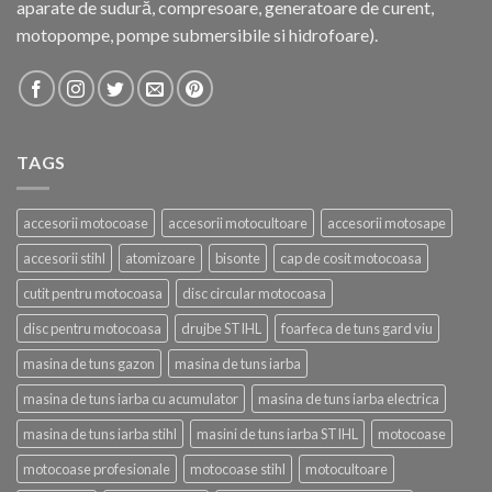
aparate de sudură, compresoare, generatoare de curent,
motopompe, pompe submersibile si hidrofoare).
TAGS
accesorii motocoase
accesorii motocultoare
accesorii motosape
accesorii stihl
atomizoare
bisonte
cap de cosit motocoasa
cutit pentru motocoasa
disc circular motocoasa
disc pentru motocoasa
drujbe STIHL
foarfeca de tuns gard viu
masina de tuns gazon
masina de tuns iarba
masina de tuns iarba cu acumulator
masina de tuns iarba electrica
masina de tuns iarba stihl
masini de tuns iarba STIHL
motocoase
motocoase profesionale
motocoase stihl
motocultoare