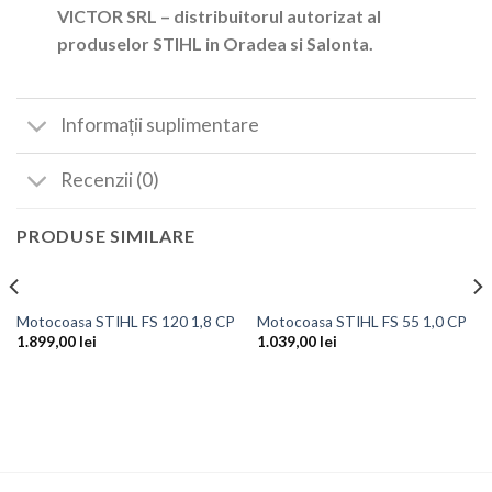
VICTOR SRL – distribuitorul autorizat al
produselor STIHL in Oradea si Salonta.
Informații suplimentare
Recenzii (0)
PRODUSE SIMILARE
Motocoasa STIHL FS 120 1,8 CP
Motocoasa STIHL FS 55 1,0 CP
1.899,00
lei
1.039,00
lei