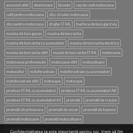
accesorii stihl
atomizoare
bisonte
cap de cosit motocoasa
cutit pentru motocoasa
disc circular motocoasa
disc pentru motocoasa
drujbe STIHL
foarfeca de tuns gard viu
masina de tuns gazon
masina de tuns iarba
masina de tuns iarba cu acumulator
masina de tuns iarba electrica
masina de tuns iarba stihl
masini de tuns iarba STIHL
motocoase
motocoase profesionale
motocoase stihl
motocultoare
motocultor
motoferastraie
motoferastraie cu acumulatori
motoferastraie stihl
motosapa
motosape
produse STIHL cu acumulatori
produse STIHL cu acumulatori AK
produse STIHL cu acumulatori AS
promotii
promotii de craciun
promotii de primavara
promotii de sezon
promotii de toamna
promotii motocoase
promotii motocultoare
promotii motoferastraie
promotii stihl
pulverizatoare
rotakt
Confidenţialitatea ta este importantă pentru noi. Vrem să fim