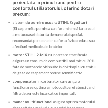
proiectata in primul rand pentru
confortul utilizatorului, oferind dotari
precum:
sistem de pornire usoara STIHL ErgoStart
(E)
ce permite pornirea cu efort minim si fara recul
a motocoasei datorita demarorului special,
recomandat persoanelor cu forta fizica redusa sau
afectiuni medicale ale bratelor
motor STIHL 2-MIX
cu incarcare stratificata
asigura un consum de combustibil mai mic cu 20%
fata de motoarele obisnuite in doi timpi si cu emisii
de gaze de esapament reduse semnificativ.
compensator
in carburator care asigura
functionarea optima a motocositoarei atunci cand
filtru de aer este incarcat cu impuritati.
maner multifunctional
asigura oprirea motorului
deosebit de simplu si sigur astfel incat mana