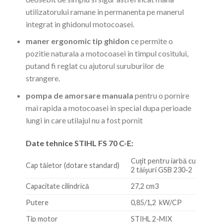
utilizatorului ramane in permanenta pe manerul
integrat in ghidonul motocoasei.
maner ergonomic tip ghidon
ce permite o
pozitie naturala a motocoasei in timpul cositului,
putand fi reglat cu ajutorul suruburilor de
strangere.
pompa de amorsare manuala
pentru o pornire
mai rapida a motocoasei in special dupa perioade
lungi in care utilajul nu a fost pornit
Date tehnice STIHL FS 70 C-E:
Cuţit pentru iarbă cu
Cap tăietor (dotare standard)
2 tăişuri GSB 230-2
Capacitate cilindrică
27,2 cm3
Putere
0,85/1,2 kW/CP
Tip motor
STIHL 2-MIX