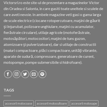
Victorsrl.ro este site-ul de prezentare a magazinelor Victor
din Oradea si Salonta, in care gasiti toate uneltele si sculele de
care aveti nevoie. In ambele magazine veti gasi o gama larga
de scule electrice (ciocane rotopercutoare, maşini de găurit
şi înşurubat, polizoare unghiulare, maşini cu acumulator,
fierăstraie circulare), utilaje agricole (motoferăstraie,
motosăpători, motocositori, maşini de tuns gazon,
atomizoare şi pulverizatoare), dar si utilaje de constructii
(maiuri compactoare, plăci compactoare, unităţi vibrante,
aparate de sudură, compresoare, generatoare de curent,
motopompe, pompe submersibile si hidrofoare).
TAGS
accesorii motocoase
accesorii motocultoare
accesorii motosape