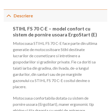
Descriere
STIHL FS 70 C-E – model confort cu
sistem de pornire usoara ErgoStart (E)
Motocoasa STIHL FS 70 C-E face parte din ultima
generatie de motocositoare Stihl destinate
lucrarilor de cosmetizare si intretinere a
gospodariilor si gradinilor private. Fie ca doriti sa
taiati iarba din gradina, din livada, de-a lungul
gardurilor, din santuri sau de pe marginile
gazonului cu STIHL FS 70 C-E cositul devine o
placere.
Motocoasa confortabila dotata cu sistem de
pornire usoara (ErgoStart), maner ergonomic tip
ghidon si tija dreapta cu unghi de antrenare