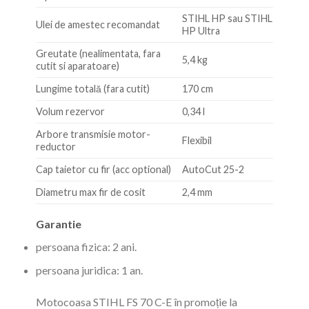
STIHL HP sau STIHL
Ulei de amestec recomandat
HP Ultra
Greutate (nealimentata, fara
5,4 kg
cutit si aparatoare)
Lungime totală (fara cutit)
170 cm
Volum rezervor
0,34 l
Arbore transmisie motor-
Flexibil
reductor
Cap taietor cu fir (acc optional)
AutoCut 25-2
Diametru max fir de cosit
2,4 mm
Garantie
persoana fizica: 2 ani.
persoana juridica: 1 an.
Motocoasa STIHL FS 70 C-E în promoție la